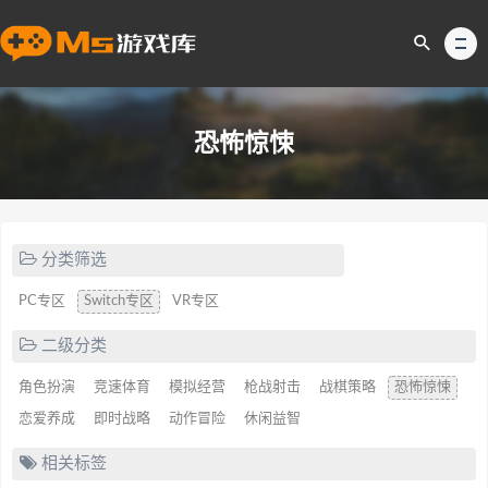
恐怖惊悚
分类筛选
PC专区
Switch专区
VR专区
二级分类
角色扮演
竞速体育
模拟经营
枪战射击
战棋策略
恐怖惊悚
恋爱养成
即时战略
动作冒险
休闲益智
相关标签