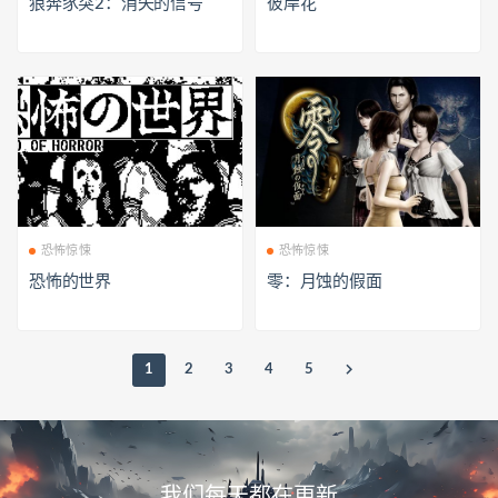
狼奔豕突2：消失的信号
彼岸花
恐怖惊悚
恐怖惊悚
恐怖的世界
零：月蚀的假面
1
2
3
4
5
我们每天都在更新