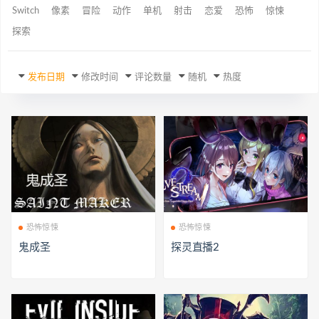
Switch
像素
冒险
动作
单机
射击
恋爱
恐怖
惊悚
探索
发布日期
修改时间
评论数量
随机
热度
恐怖惊悚
恐怖惊悚
鬼成圣
探灵直播2