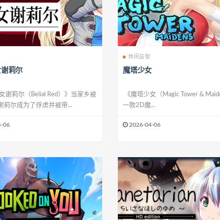
休闲益智
女谢莉尔
魔塔少女
谢莉尔（Belial Red）》当家乡被
《魔塔少女（Magic Tower & Mai
莉尔成为了俘虏并被带...
一款2D魔...
-06
2026-04-06