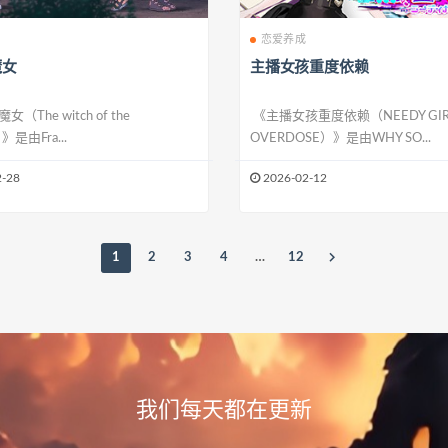
恋爱养成
魔女
主播女孩重度依赖
The witch of the
《主播女孩重度依赖（NEEDY GIR
）》是由Fra...
OVERDOSE）》是由WHY SO...
-28
2026-02-12
1
2
3
4
…
12
我们每天都在更新