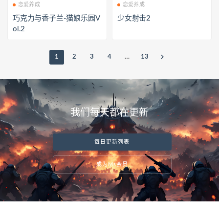
恋爱养成
恋爱养成
巧克力与香子兰-猫娘乐园V
少女射击2
ol.2
1
2
3
4
…
13
我们每天都在更新
每日更新列表
成为Ms会员