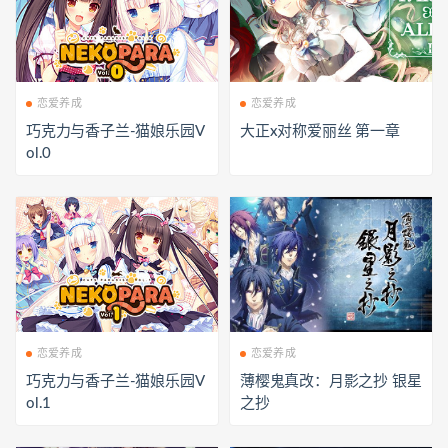
恋爱养成
恋爱养成
巧克力与香子兰-猫娘乐园V
大正x对称爱丽丝 第一章
ol.0
恋爱养成
恋爱养成
巧克力与香子兰-猫娘乐园V
薄樱鬼真改：月影之抄 银星
ol.1
之抄