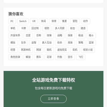
猜你喜欢
PC
Switch
VR
休闲
体育
像素
冒险
动作
单机
卡牌
回合制
塔防
多人同屏
射击
建造
开放世界
恋爱
恐怖
惊悚
战略
探索
枪战
格斗
模拟
生存
益智
真人互动
砍杀
竞技
策略
篮球
经营
网游单机
网球
联机
虚拟现实
街机
视觉小说
角色扮演
解谜
赛车
足球
钓鱼
音乐
飞行
全站游戏免费下载特权
包含每日更新游戏均免费下载
立即查看