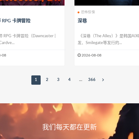
恐怖惊悚
 RPG 卡牌冒险
深巷
RPG 卡牌冒险（Dawncaster |
《深巷（The Alley）》是韩国AIX
ardve...
发、Smilegate等发行的...
-08
2026-08-08
1
2
3
4
…
366
我们每天都在更新