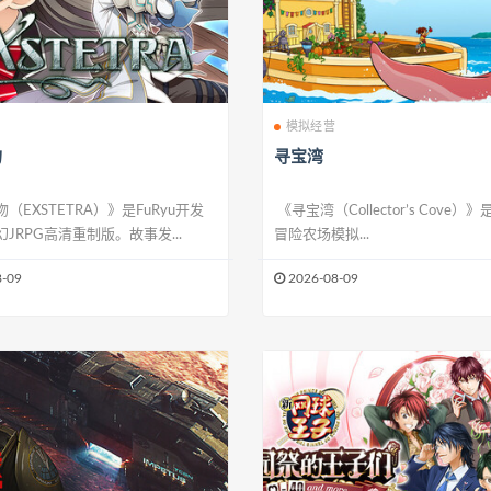
模拟经营
吻
寻宝湾
（EXSTETRA）》是FuRyu开发
《寻宝湾（Collector’s Cove
JRPG高清重制版。故事发...
冒险农场模拟...
-09
2026-08-09