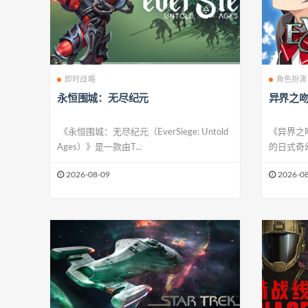
即时战略
角色扮演
永恒围城：无尽纪元
异界之
《永恒围城：无尽纪元（EverSiege: Untold
《异界之吻
Ages）》是一款由T...
的日式奇幻
2026-08-09
2026-08