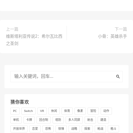
上一篇
下一篇
维斯塔利亚传说2：希尔瓦比西
小骨：英雄杀手
之圣剑
猜你喜欢
PC
Switch
VR
休闲
体育
像素
冒险
动作
单机
卡牌
回合制
塔防
多人同屏
射击
建造
开放世界
恋爱
恐怖
惊悚
战略
探索
枪战
格斗