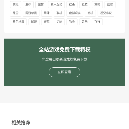
模拟
生存
益智
真人互动
砍杀
竞技
策略
篮球
经营
网游单机
网球
联机
虚拟现实
街机
视觉小说
角色扮演
解谜
赛车
足球
钓鱼
音乐
飞行
全站游戏免费下载特权
包含每日更新游戏均免费下载
立即查看
相关推荐