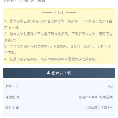
终身VIP兑换所需 :
免费
———— 小贴士 ————
1、提供迅雷云盘/夸克网盘/百度网盘等下载途径，不同游戏下载途径会
有所不同；
2、游戏安装时需输入下方解压码或激活码，下载后尽快安装，密码不定
期变动；
3、非会员单独兑换的游戏有7天下载权限，请及时下载激活，过期将无
法下载；
4、如遇下载安装问题，可在常见问题中查看教程或联系客服。
登录后下载
游戏平台
PC
存储空间
需要 660MB 可用空间
最近更新
2026年04月04日