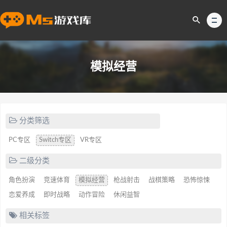
模拟经营
分类筛选
PC专区
Switch专区
VR专区
二级分类
角色扮演
竞速体育
模拟经营
枪战射击
战棋策略
恐怖惊悚
恋爱养成
即时战略
动作冒险
休闲益智
相关标签