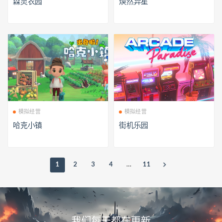
森灵农园
焕然异星
模拟经营
模拟经营
哈克小镇
街机乐园
1
2
3
4
…
11
我们每天都在更新