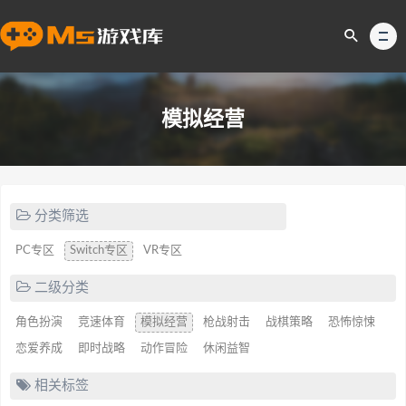
模拟经营
分类筛选
PC专区
Switch专区
VR专区
二级分类
角色扮演
竞速体育
模拟经营
枪战射击
战棋策略
恐怖惊悚
恋爱养成
即时战略
动作冒险
休闲益智
相关标签