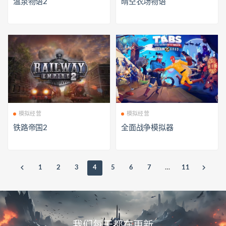
温泉物语2
晴空农场物语
模拟经营
模拟经营
铁路帝国2
全面战争模拟器
1
2
3
4
5
6
7
…
11
我们每天都在更新