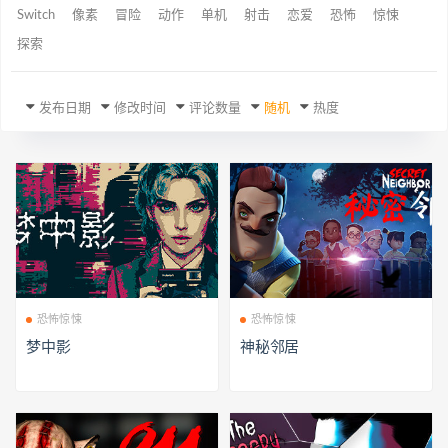
Switch
像素
冒险
动作
单机
射击
恋爱
恐怖
惊悚
探索
发布日期
修改时间
评论数量
随机
热度
恐怖惊悚
恐怖惊悚
梦中影
神秘邻居