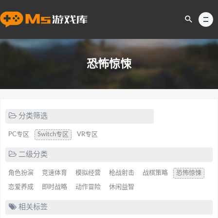
恐怖惊悚
分类筛选
PC专区
Switch专区
VR专区
二级分类
角色扮演
竞速体育
模拟经营
枪战射击
战棋策略
恐怖惊悚
恋爱养成
即时战略
动作冒险
休闲益智
相关标签