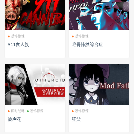
恐怖惊悚
恐怖惊悚
911食人族
毛骨悚然综合症
即时战略
恐怖惊悚
恐怖惊悚
彼岸花
狂父