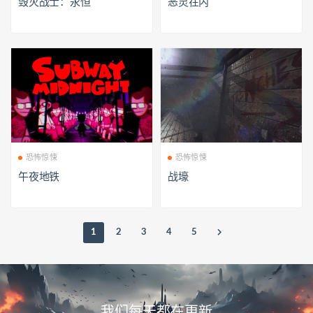
毁灭战士：永恒
恶灵在内
恐怖惊悚
恐怖惊悚
午夜地铁
战壕
1
2
3
4
5
我们每天都在更新