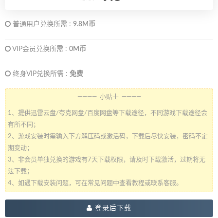
普通用户兑换所需 :
9.8M币
VIP会员兑换所需 :
0M币
终身VIP兑换所需 :
免费
———— 小贴士 ————
1、提供迅雷云盘/夸克网盘/百度网盘等下载途径，不同游戏下载途径会
有所不同；
2、游戏安装时需输入下方解压码或激活码，下载后尽快安装，密码不定
期变动；
3、非会员单独兑换的游戏有7天下载权限，请及时下载激活，过期将无
法下载；
4、如遇下载安装问题，可在常见问题中查看教程或联系客服。
登录后下载