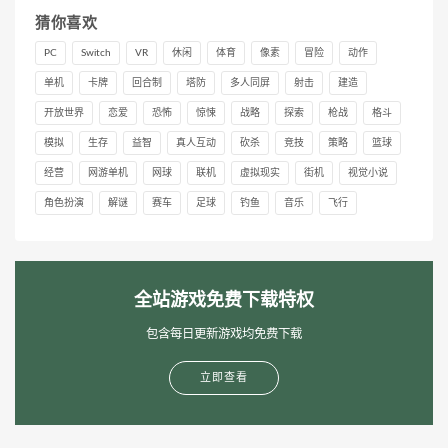
猜你喜欢
PC
Switch
VR
休闲
体育
像素
冒险
动作
单机
卡牌
回合制
塔防
多人同屏
射击
建造
开放世界
恋爱
恐怖
惊悚
战略
探索
枪战
格斗
模拟
生存
益智
真人互动
砍杀
竞技
策略
篮球
经营
网游单机
网球
联机
虚拟现实
街机
视觉小说
角色扮演
解谜
赛车
足球
钓鱼
音乐
飞行
全站游戏免费下载特权
包含每日更新游戏均免费下载
立即查看