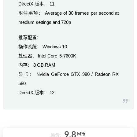
DirectX 版本： 11
附注事项： Average of 30 frames per second at
medium settings and 720p
推荐配置：
操作系统： Windows 10
处理器： Intel Core i5-7600K
内存： 8 GB RAM
显卡： Nvidia GeForce GTX 980 / Radeon RX
580
DirectX 版本： 12
9.8
M币
原价：