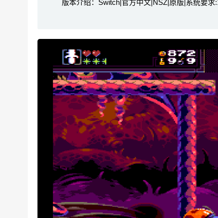
版本介绍：Switch|官方中文|NSZ|原版|系统要求:16