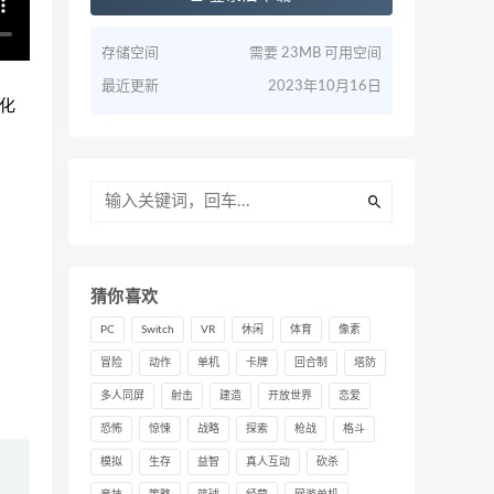
存储空间
需要 23MB 可用空间
最近更新
2023年10月16日
序化
猜你喜欢
PC
Switch
VR
休闲
体育
像素
冒险
动作
单机
卡牌
回合制
塔防
多人同屏
射击
建造
开放世界
恋爱
恐怖
惊悚
战略
探索
枪战
格斗
模拟
生存
益智
真人互动
砍杀