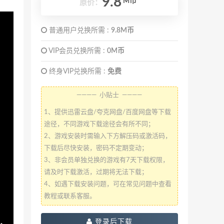
9.8
M币
原价：
普通用户兑换所需 :
9.8M币
VIP会员兑换所需 :
0M币
终身VIP兑换所需 :
免费
———— 小贴士 ————
1、提供迅雷云盘/夸克网盘/百度网盘等下载
途径，不同游戏下载途径会有所不同；
2、游戏安装时需输入下方解压码或激活码，
下载后尽快安装，密码不定期变动；
3、非会员单独兑换的游戏有7天下载权限，
请及时下载激活，过期将无法下载；
4、如遇下载安装问题，可在常见问题中查看
教程或联系客服。
登录后下载