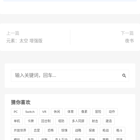
上一篇
下一篇
元素：太空 增强版
夜书
猜你喜欢
PC
Switch
VR
休闲
体育
像素
冒险
动作
单机
卡牌
回合制
塔防
多人同屏
射击
建造
开放世界
恋爱
恐怖
惊悚
战略
探索
枪战
格斗
模拟
生存
益智
真人互动
砍杀
竞技
策略
篮球