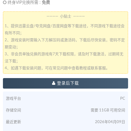
终身VIP兑换所需 :
免费
———— 小贴士 ————
1、提供迅雷云盘/夸克网盘/百度网盘等下载途径，不同游戏下载途径会
有所不同；
2、游戏安装时需输入下方解压码或激活码，下载后尽快安装，密码不定
期变动；
3、非会员单独兑换的游戏有7天下载权限，请及时下载激活，过期将无
法下载；
4、如遇下载安装问题，可在常见问题中查看教程或联系客服。
登录后下载
游戏平台
PC
存储空间
需要 11GB 可用空间
最近更新
2026年04月09日