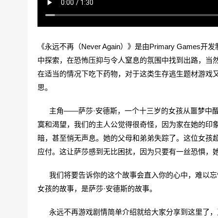
《永远不再（Never Again）》是由Primary G
中探索，在恐怖压抑与令人窒息的氛围中找到出路，当
在适当的情况下吃下药物，对于这类生存逃生题材游戏
思。
主角——萨莎·安德斯，一个十三岁的女孩从噩梦中醒
寞和渴望，我们的主人公觉得很奇怪，因为家在她的印
暗，甚至悄无声息。她的父母和弟弟失踪了。这位女孩
应付。这让萨莎感到无比困扰，因为只要有一丝恐惧，
我们将要告诉你的这个故事会直入你的心中，难以忘怀
女孩的故事，是萨莎·安德斯的故事。
永远不再游戏剧情简单介绍就给大家分享到这里了，又