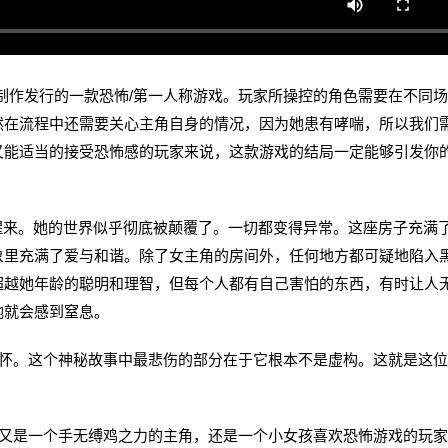
ames开发制作发行的一款恐怖/第一人称游戏。玩家所操控的角色需要在不同
然在流程中还需要关心主角自身的情况，因为她患有哮喘，所以我们
又能适当的接受恐怖感的玩家来说，这款游戏的结局一定能够引发你
来。她的世界似乎彻底被颠覆了。一切都变得异常。这座房子充满
象里充满了爱与和谐。除了女主角的房间外，任何地方都可疑地陷入
超越她年龄的聪明和理智，但每个人都有自己害怕的东西，有时让人
她就会感到窒息。
。这个神秘故事中最悲伤的部分在于它根本不是虚构。这就是这位
是一个手无缚鸡之力的主角，还是一个小女孩喜欢恐怖游戏的玩家