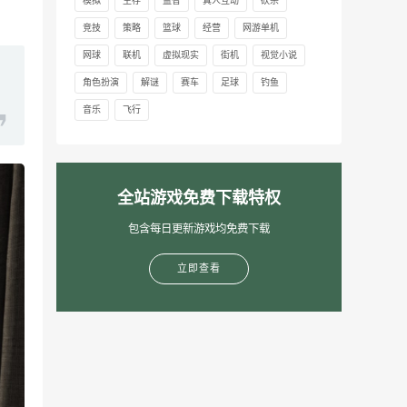
模拟
生存
益智
真人互动
砍杀
竞技
策略
篮球
经营
网游单机
网球
联机
虚拟现实
街机
视觉小说
角色扮演
解谜
赛车
足球
钓鱼
音乐
飞行
全站游戏免费下载特权
包含每日更新游戏均免费下载
立即查看