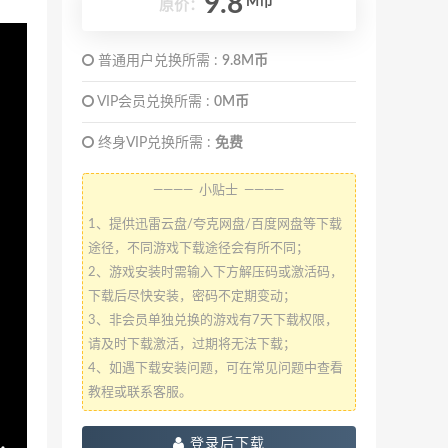
9.8
M币
原价：
普通用户兑换所需 :
9.8M币
VIP会员兑换所需 :
0M币
终身VIP兑换所需 :
免费
———— 小贴士 ————
1、提供迅雷云盘/夸克网盘/百度网盘等下载
途径，不同游戏下载途径会有所不同；
2、游戏安装时需输入下方解压码或激活码，
下载后尽快安装，密码不定期变动；
3、非会员单独兑换的游戏有7天下载权限，
请及时下载激活，过期将无法下载；
4、如遇下载安装问题，可在常见问题中查看
教程或联系客服。
登录后下载