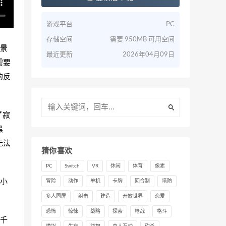
游戏平台
PC
存储空间
需要 950MB 可用空间
场景
最近更新
2026年04月09日
需要
的反
了寂
黑
无法
猜你喜欢
PC
Switch
VR
休闲
体育
像素
小
冒险
动作
单机
卡牌
回合制
塔防
多人同屏
射击
建造
开放世界
恋爱
恐怖
惊悚
战略
探索
枪战
格斗
千