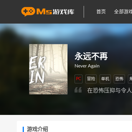
首页
全部游
永远不再
Never Again
PC
冒险
单机
恐怖
在恐怖压抑与令
游戏介绍