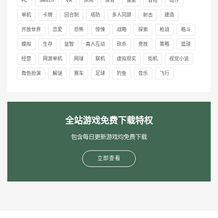
PC
Switch
VR
休闲
体育
像素
冒险
动作
单机
卡牌
回合制
塔防
多人同屏
射击
建造
开放世界
恋爱
恐怖
惊悚
战略
探索
枪战
格斗
模拟
生存
益智
真人互动
砍杀
竞技
策略
篮球
经营
网游单机
网球
联机
虚拟现实
街机
视觉小说
角色扮演
解谜
赛车
足球
钓鱼
音乐
飞行
全站游戏免费下载特权
包含每日更新游戏均免费下载
立即查看