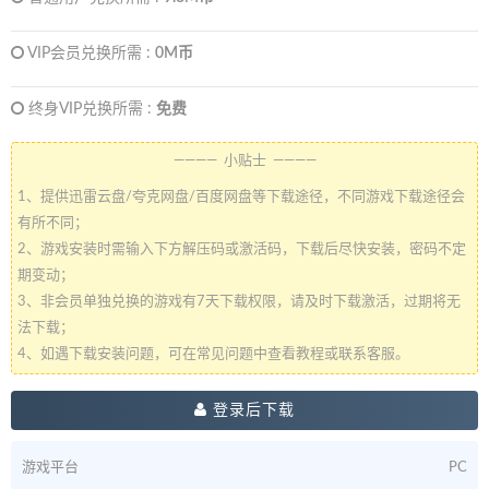
VIP会员兑换所需 :
0M币
终身VIP兑换所需 :
免费
———— 小贴士 ————
1、提供迅雷云盘/夸克网盘/百度网盘等下载途径，不同游戏下载途径会
有所不同；
2、游戏安装时需输入下方解压码或激活码，下载后尽快安装，密码不定
期变动；
3、非会员单独兑换的游戏有7天下载权限，请及时下载激活，过期将无
法下载；
4、如遇下载安装问题，可在常见问题中查看教程或联系客服。
登录后下载
游戏平台
PC