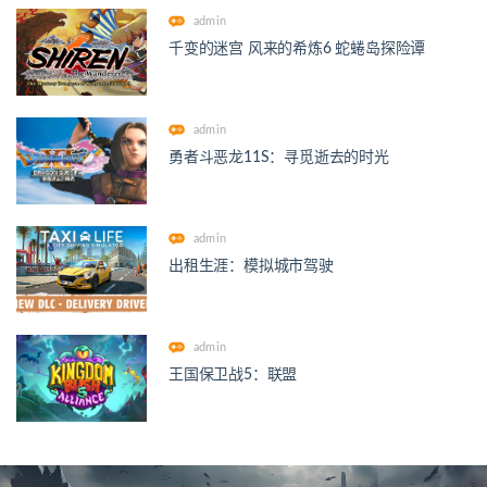
admin
千变的迷宫 风来的希炼6 蛇蜷岛探险谭
admin
勇者斗恶龙11S：寻觅逝去的时光
admin
出租生涯：模拟城市驾驶
admin
王国保卫战5：联盟