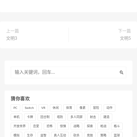
上一篇
下一篇
文明3
文明5
猜你喜欢
PC
Switch
VR
休闲
体育
像素
冒险
动作
单机
卡牌
回合制
塔防
多人同屏
射击
建造
开放世界
恋爱
恐怖
惊悚
战略
探索
枪战
格斗
模拟
生存
益智
真人互动
砍杀
竞技
策略
篮球