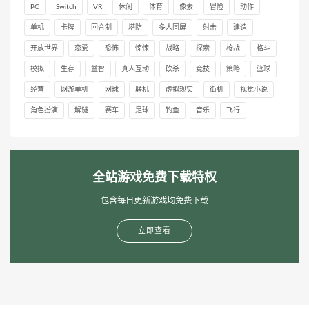
PC
Switch
VR
休闲
体育
像素
冒险
动作
单机
卡牌
回合制
塔防
多人同屏
射击
建造
开放世界
恋爱
恐怖
惊悚
战略
探索
枪战
格斗
模拟
生存
益智
真人互动
砍杀
竞技
策略
篮球
经营
网游单机
网球
联机
虚拟现实
街机
视觉小说
角色扮演
解谜
赛车
足球
钓鱼
音乐
飞行
全站游戏免费下载特权
包含每日更新游戏均免费下载
立即查看