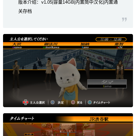
版本介绍：v1.05|容量14GB|内置简中汉化|内置通
关存档