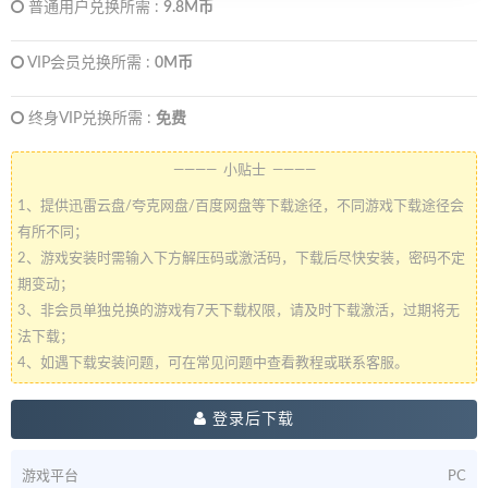
普通用户兑换所需 :
9.8M币
VIP会员兑换所需 :
0M币
终身VIP兑换所需 :
免费
———— 小贴士 ————
1、提供迅雷云盘/夸克网盘/百度网盘等下载途径，不同游戏下载途径会
有所不同；
2、游戏安装时需输入下方解压码或激活码，下载后尽快安装，密码不定
期变动；
3、非会员单独兑换的游戏有7天下载权限，请及时下载激活，过期将无
法下载；
4、如遇下载安装问题，可在常见问题中查看教程或联系客服。
登录后下载
游戏平台
PC