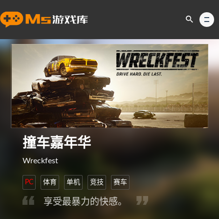
撞车嘉年华
Wreckfest
PC
体育
单机
竞技
赛车
享受最暴力的快感。