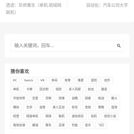
遗迹：灰烬重生（单机.局域网
自动化：汽车公司大亨
联机）
猜你喜欢
PC
Switch
VR
休闲
体育
像素
冒险
动作
单机
卡牌
回合制
塔防
多人同屏
射击
建造
开放世界
恋爱
恐怖
惊悚
战略
探索
枪战
格斗
模拟
生存
益智
真人互动
砍杀
竞技
策略
篮球
经营
网游单机
网球
联机
虚拟现实
街机
视觉小说
角色扮演
解谜
赛车
足球
钓鱼
音乐
飞行