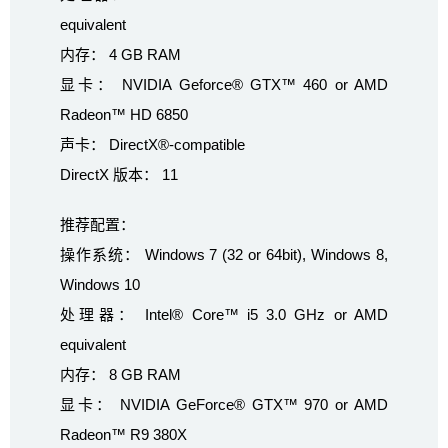
equivalent
内存： 4 GB RAM
显卡： NVIDIA Geforce® GTX™ 460 or AMD
Radeon™ HD 6850
声卡： DirectX®-compatible
DirectX 版本： 11
推荐配置：
操作系统： Windows 7 (32 or 64bit), Windows 8,
Windows 10
处理器： Intel® Core™ i5 3.0 GHz or AMD
equivalent
内存： 8 GB RAM
显卡： NVIDIA GeForce® GTX™ 970 or AMD
Radeon™ R9 380X