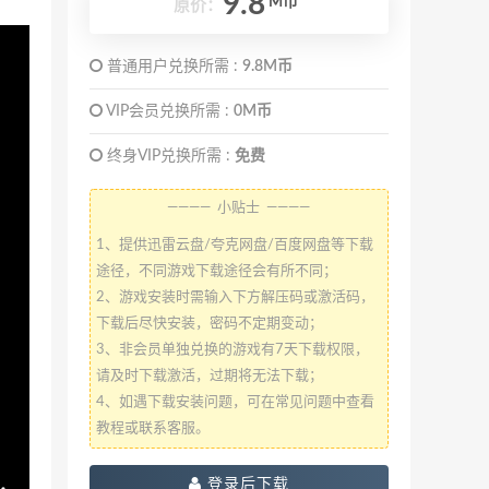
9.8
M币
原价：
普通用户兑换所需 :
9.8M币
VIP会员兑换所需 :
0M币
终身VIP兑换所需 :
免费
———— 小贴士 ————
1、提供迅雷云盘/夸克网盘/百度网盘等下载
途径，不同游戏下载途径会有所不同；
2、游戏安装时需输入下方解压码或激活码，
下载后尽快安装，密码不定期变动；
3、非会员单独兑换的游戏有7天下载权限，
请及时下载激活，过期将无法下载；
4、如遇下载安装问题，可在常见问题中查看
教程或联系客服。
登录后下载