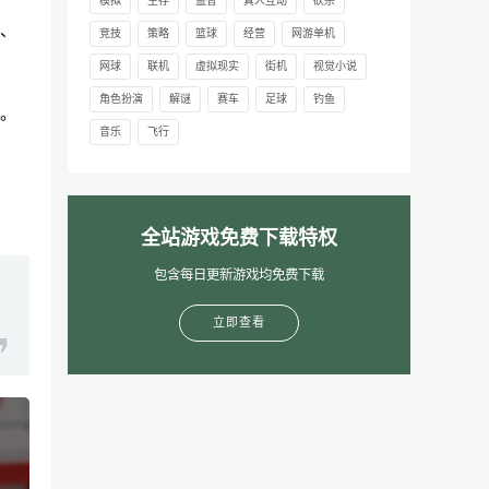
模拟
生存
益智
真人互动
砍杀
、
竞技
策略
篮球
经营
网游单机
网球
联机
虚拟现实
街机
视觉小说
角色扮演
解谜
赛车
足球
钓鱼
。
音乐
飞行
全站游戏免费下载特权
包含每日更新游戏均免费下载
立即查看