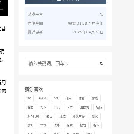
游戏平台
PC
存储空间
需要 31GB 可用空间
车经营
最近更新
2026年04月26日
确
进，
得用
猜你喜欢
特的
PC
Switch
VR
休闲
体育
像素
冒险
动作
单机
卡牌
回合制
塔防
多人同屏
射击
建造
开放世界
恋爱
恐怖
惊悚
战略
探索
枪战
格斗