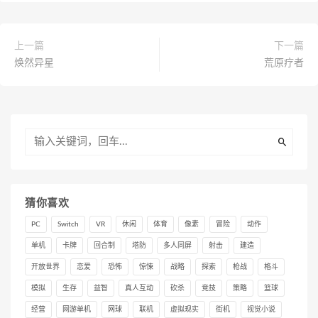
上一篇
下一篇
焕然异星
荒原疗者
猜你喜欢
PC
Switch
VR
休闲
体育
像素
冒险
动作
单机
卡牌
回合制
塔防
多人同屏
射击
建造
开放世界
恋爱
恐怖
惊悚
战略
探索
枪战
格斗
模拟
生存
益智
真人互动
砍杀
竞技
策略
篮球
经营
网游单机
网球
联机
虚拟现实
街机
视觉小说