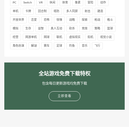
PC
Switch
VR
休闲
体育
像素
冒险
动作
单机
卡牌
回合制
塔防
多人同屏
射击
建造
开放世界
恋爱
恐怖
惊悚
战略
探索
枪战
格斗
模拟
生存
益智
真人互动
砍杀
竞技
策略
篮球
经营
网游单机
网球
联机
虚拟现实
街机
视觉小说
角色扮演
解谜
赛车
足球
钓鱼
音乐
飞行
全站游戏免费下载特权
包含每日更新游戏均免费下载
立即查看