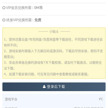
VIP会员兑换所需 :
0M币
终身VIP兑换所需 :
免费
———— 小贴士 ————
1、提供迅雷云盘/夸克网盘/百度网盘等下载途径，不同游戏下载途径会
有所不同；
2、游戏安装时需输入下方解压码或激活码，下载后尽快安装，密码不定
期变动；
3、非会员单独兑换的游戏有7天下载权限，请及时下载激活，过期将无
法下载；
4、如遇下载安装问题，可在常见问题中查看教程或联系客服。
登录后下载
游戏平台
PC