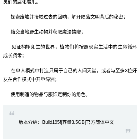
灵们的腐化魔爪。
探索废墟并接触过去的回响，解开陨落文明背后的秘密；
结交当地野生动物并获取魔法馈赠；
见证栩栩如生的世界，植物们将按照现实生活中的生命循环
成长凋零；
在单人模式中打造只属于自己的人间天堂，或者与至多3位好
友在合作模式中开垦绿洲；
使用制造的物品与服饰定制你的角色。
版本介绍：Build195f|容量3.5GB|官方简体中文