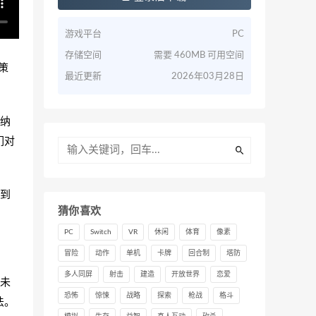
游戏平台
PC
存储空间
需要 460MB 可用空间
防策
最近更新
2026年03月28日
纳
们对
到
猜你喜欢
PC
Switch
VR
休闲
体育
像素
冒险
动作
单机
卡牌
回合制
塔防
多人同屏
射击
建造
开放世界
恋爱
未
恐怖
惊悚
战略
探索
枪战
格斗
法。