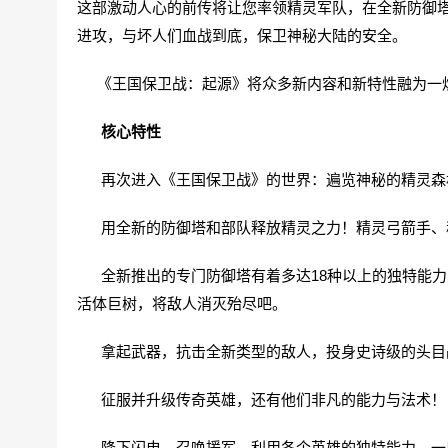
这部激动人心的前传将让您率领精灵军队，在全新防御
进攻，与坏人们血战到底，保卫神秘大陆的安全。
《王国保卫战：起源》将众多新内容和新特性融为一炉
核心特性
再次进入《王国保卫战》的世界：遍览神秘的精灵森
用全新的防御塔和部队释放精灵之力！精灵弓箭手、
全新推出的专门防御塔有着多达18种以上的独特能力
活体巨树，将敌人消灭殆尽吧。
拿起武器，抗击全新类型的敌人，投身史诗级的头目
征服并升级传奇英雄，还有他们非凡的能力与法术！
降下闪电，召唤援军，利用各个英雄的独特能力，一