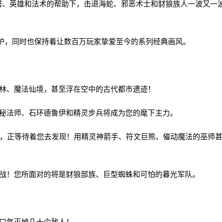
塔、英雄和法术的帮助下，击退海蛇、邪恶术士和豺狼族人一波又一
，同时也保持着让数百万玩家挚爱至今的系列经典画风。
林、魔法仙境，甚至浮在空中的古代都市遗迹！
秘法师、石环德鲁伊和精灵步兵将成为您的麾下主力。
，正等待着您去发现！用精灵神箭手、符文巨熊、催动魔法的巫师
战！您所面对的将是豺狼部族、巨型蜘蛛和可怕的暮光军队。
口气灭掉几十个敌人！