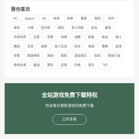
猜你喜欢
PC
Switch
VR
休闲
体育
像素
冒险
动作
单机
卡牌
回合制
塔防
多人同屏
射击
建造
开放世界
恋爱
恐怖
惊悚
战略
探索
枪战
格斗
模拟
生存
益智
真人互动
砍杀
竞技
策略
篮球
经营
网游单机
网球
联机
虚拟现实
街机
视觉小说
角色扮演
解谜
赛车
足球
钓鱼
音乐
飞行
全站游戏免费下载特权
包含每日更新游戏均免费下载
立即查看