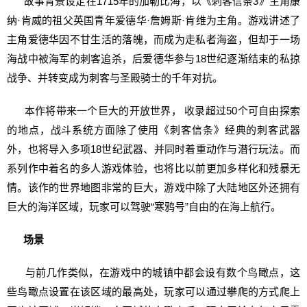
故事背景设定在1715年的加勒比海，以《刺客信条3》主角康
纳·肯威的祖父英国青年爱德华·詹姆斯·肯维为主角。游戏讲述了
主角爱德华因不甘生活的落魄，而成为走私者海盗，但却于一场
海战中被海军的刺客追杀，后爱德华参与18世纪逐渐结束的私掠
战争、并转变成为刺客与圣殿骑士的千年对抗。
本作将带来一个巨大的开放世界， 收录超过50个可自由探索
的地点，战斗系统方面除了使用《刺客信条》经典的刺客武器
外，也将导入多项18世纪武器、并同时着重动作与潜行玩法。而
系列作中着名的多人游戏体验，也将比以前更加多样化和残暴无
情。该作的世界地图非常的巨大，游戏中除了大陆地区外还拥有
巨大的海洋区域，玩家可以驾驶“寒鸦号”自由的在海上航行。
场景
与前几作类似，在游戏中的城镇中都会设有数个鸟瞰点，这
些鸟瞰点设置在该区域的最高处，玩家可以通过攀爬的方式爬上