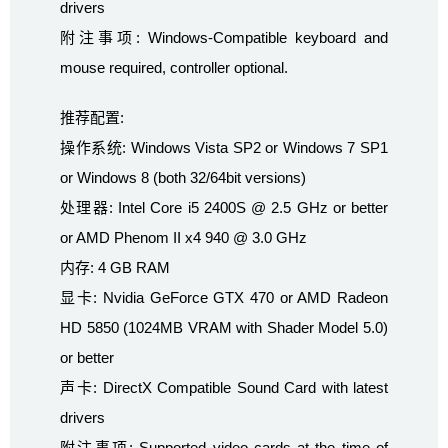
drivers
附注事项: Windows-Compatible keyboard and
mouse required, controller optional.
推荐配置:
操作系统: Windows Vista SP2 or Windows 7 SP1
or Windows 8 (both 32/64bit versions)
处理器: Intel Core i5 2400S @ 2.5 GHz or better
or AMD Phenom II x4 940 @ 3.0 GHz
内存: 4 GB RAM
显卡: Nvidia GeForce GTX 470 or AMD Radeon
HD 5850 (1024MB VRAM with Shader Model 5.0)
or better
声卡: DirectX Compatible Sound Card with latest
drivers
附注事项: Supported video cards at the time of