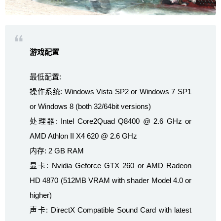
游戏配置
最低配置:
操作系统: Windows Vista SP2 or Windows 7 SP1
or Windows 8 (both 32/64bit versions)
处理器: Intel Core2Quad Q8400 @ 2.6 GHz or
AMD Athlon II X4 620 @ 2.6 GHz
内存: 2 GB RAM
显卡: Nvidia Geforce GTX 260 or AMD Radeon
HD 4870 (512MB VRAM with shader Model 4.0 or
higher)
声卡: DirectX Compatible Sound Card with latest