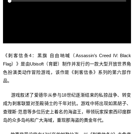
《刺客信条4：黑旗 自由呐喊（Assassin’s Creed IV: Black
Flag）》是由Ubisoft（育碧）制作并发行的一款大型开放世界角
色扮演类动作冒险游戏，该作是《刺客信条》系列的第六部作
品。
游戏叙述了爱德华从参与18世纪逐渐结束的私掠战争、转变
成为刺客联盟对圣殿骑士的千年对抗。游戏中将出现如黑胡子、
查理斯·范恩等多位历史上着名的海盗王，带领玩家探索西印度群
岛的众多岛屿和广大海域，重现那海盗的黄金年代。