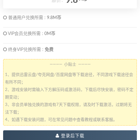
9.8
原价：
普通用户兑换所需 :
9.8M币
VIP会员兑换所需 :
0M币
终身VIP兑换所需 :
免费
———— 小贴士 ————
1、提供迅雷云盘/夸克网盘/百度网盘等下载途径，不同游戏下载途径会
有所不同；
2、游戏安装时需输入下方解压码或激活码，下载后尽快安装，密码不定
期变动；
3、非会员单独兑换的游戏有7天下载权限，请及时下载激活，过期将无
法下载；
4、如遇下载安装问题，可在常见问题中查看教程或联系客服。
登录后下载