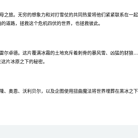
之旅。无穷的想象力和对打雪仗的共同热爱将他们紧紧联系在一起
确的道路，拯救这个危机四伏的世界，也拯救彼此。
尔卓德。这片覆满冰霜的土地充斥着刺骨的暴风雪、凶猛的豺狼…
在这片冰原之下的秘密。
、奥恩、沃利贝尔，以及企图使用扭曲魔法将世界埋葬在黑冰之下