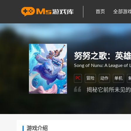
首页
全部游
努努之歌：英
Song of Nunu: A League of 
PC
冒险
动作
单机
揭秘它前所未见
游戏介绍