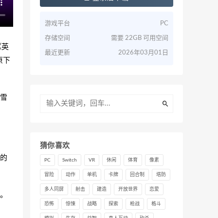
游戏平台
PC
存储空间
需要 22GB 可用空间
《英
最近更新
2026年03月01日
原下
雪
猜你喜欢
的
PC
Switch
VR
休闲
体育
像素
冒险
动作
单机
卡牌
回合制
塔防
多人同屏
射击
建造
开放世界
恋爱
。
恐怖
惊悚
战略
探索
枪战
格斗