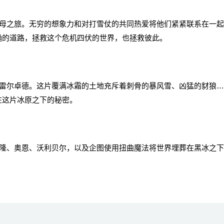
之旅。无穷的想象力和对打雪仗的共同热爱将他们紧紧联系在一起
确的道路，拯救这个危机四伏的世界，也拯救彼此。
尔卓德。这片覆满冰霜的土地充斥着刺骨的暴风雪、凶猛的豺狼…
在这片冰原之下的秘密。
、奥恩、沃利贝尔，以及企图使用扭曲魔法将世界埋葬在黑冰之下