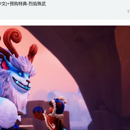
简体中文|+预购特典-烈焰殊武