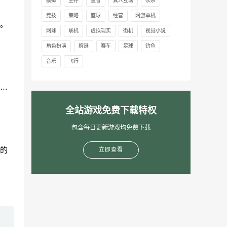
模拟
生存
益智
真人互动
砍杀
竞技
策略
篮球
经营
网游单机
。
网球
联机
虚拟现实
街机
视觉小说
角色扮演
解谜
赛车
足球
钓鱼
音乐
飞行
…
全站游戏免费下载特权
包含每日更新游戏均免费下载
的
立即查看