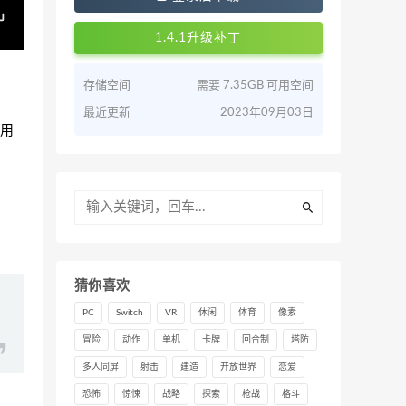
1.4.1升级补丁
存储空间
需要 7.35GB 可用空间
最近更新
2023年09月03日
用
猜你喜欢
PC
Switch
VR
休闲
体育
像素
冒险
动作
单机
卡牌
回合制
塔防
多人同屏
射击
建造
开放世界
恋爱
恐怖
惊悚
战略
探索
枪战
格斗