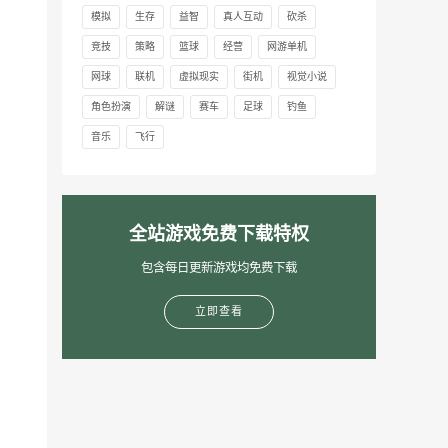
模拟
生存
益智
真人互动
砍杀
竞技
策略
篮球
经营
网游单机
网球
联机
虚拟现实
街机
视觉小说
角色扮演
解谜
赛车
足球
钓鱼
音乐
飞行
全站游戏免费下载特权
包含每日更新游戏均免费下载
立即查看