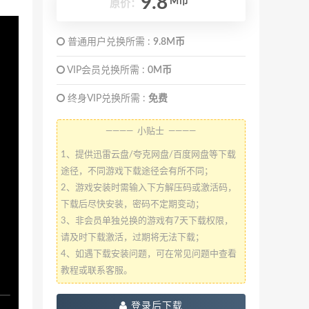
9.8
M币
原价：
普通用户兑换所需 :
9.8M币
VIP会员兑换所需 :
0M币
终身VIP兑换所需 :
免费
———— 小贴士 ————
1、提供迅雷云盘/夸克网盘/百度网盘等下载
途径，不同游戏下载途径会有所不同；
2、游戏安装时需输入下方解压码或激活码，
下载后尽快安装，密码不定期变动；
3、非会员单独兑换的游戏有7天下载权限，
请及时下载激活，过期将无法下载；
4、如遇下载安装问题，可在常见问题中查看
教程或联系客服。
登录后下载