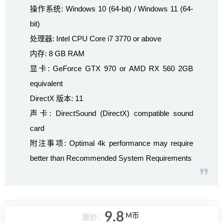
操作系统: Windows 10 (64-bit) / Windows 11 (64-
bit)
处理器: Intel CPU Core i7 3770 or above
内存: 8 GB RAM
显卡: GeForce GTX 970 or AMD RX 560 2GB
equivalent
DirectX 版本: 11
声卡: DirectSound (DirectX) compatible sound
card
附注事项: Optimal 4k performance may require
better than Recommended System Requirements
9.8
M币
原价：