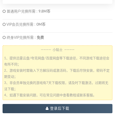
普通用户兑换所需 :
9.8M币
VIP会员兑换所需 :
0M币
终身VIP兑换所需 :
免费
———— 小贴士 ————
1、提供迅雷云盘/夸克网盘/百度网盘等下载途径，不同游戏下载途径会
有所不同；
2、游戏安装时需输入下方解压码或激活码，下载后尽快安装，密码不定
期变动；
3、非会员单独兑换的游戏有7天下载权限，请及时下载激活，过期将无
法下载；
4、如遇下载安装问题，可在常见问题中查看教程或联系客服。
登录后下载