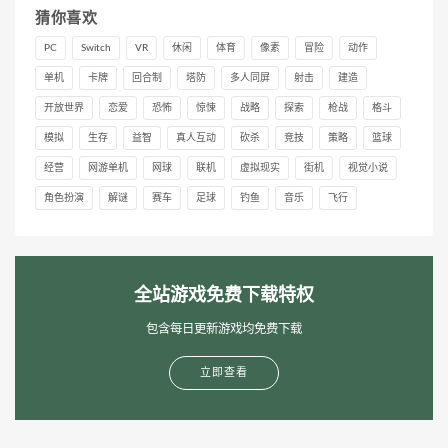
猜你喜欢
PC
Switch
VR
休闲
体育
像素
冒险
动作
单机
卡牌
回合制
塔防
多人同屏
射击
建造
开放世界
恋爱
恐怖
惊悚
战略
探索
枪战
格斗
模拟
生存
益智
真人互动
砍杀
竞技
策略
篮球
经营
网游单机
网球
联机
虚拟现实
街机
视觉小说
角色扮演
解谜
赛车
足球
钓鱼
音乐
飞行
全站游戏免费下载特权
包含每日更新游戏均免费下载
立即查看