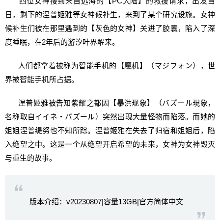
四位女神接到来自远海的【PC大陆】的救援请求，出发当
日，剩下的涅普姬雅等女神候补生，来到了某个研究设施。女神
候补生们被在那里遇到的【灰色的女神】关进了胶囊，陷入了深
度睡眠，在2年后的游汐叶界醒来。
人们都拿着被称为智能手机的【魔机】（マジフォン），世
界被智能手机所占据。
涅普姬雅被告知紫耀之都因【暴洪现象】（バズール現象，
名称取自イイネ・バズール）突然出现大量怪物而陷落。而她的
姐姐涅普缇努也不知所踪。涅普姬雅在失去了归宿和姐姐后，陷
入绝望之中。这是一个从绝望开启希望的未来，女神为女神毁灭
与重生的故事。
版本介绍：v20230807|容量13GB|官方简体中文