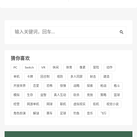
猜你喜欢
PC
Switch
VR
休闲
体育
像素
冒险
动作
单机
卡牌
回合制
塔防
多人同屏
射击
建造
开放世界
恋爱
恐怖
惊悚
战略
探索
枪战
格斗
模拟
生存
益智
真人互动
砍杀
竞技
策略
篮球
经营
网游单机
网球
联机
虚拟现实
街机
视觉小说
角色扮演
解谜
赛车
足球
钓鱼
音乐
飞行