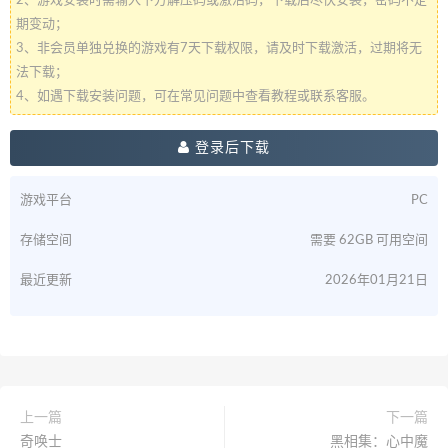
2、游戏安装时需输入下方解压码或激活码，下载后尽快安装，密码不定
期变动；
3、非会员单独兑换的游戏有7天下载权限，请及时下载激活，过期将无
法下载；
4、如遇下载安装问题，可在常见问题中查看教程或联系客服。
登录后下载
游戏平台
PC
存储空间
需要 62GB 可用空间
最近更新
2026年01月21日
上一篇
下一篇
奇唤士
黑相集：心中魔