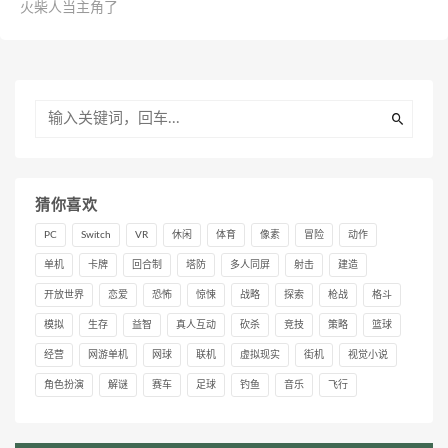
火柴人当主角了
猜你喜欢
PC
Switch
VR
休闲
体育
像素
冒险
动作
单机
卡牌
回合制
塔防
多人同屏
射击
建造
开放世界
恋爱
恐怖
惊悚
战略
探索
枪战
格斗
模拟
生存
益智
真人互动
砍杀
竞技
策略
篮球
经营
网游单机
网球
联机
虚拟现实
街机
视觉小说
角色扮演
解谜
赛车
足球
钓鱼
音乐
飞行