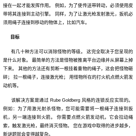
接在一起才能发挥作用。 例如，为了使传送带转动，必须使用皮
带将其连接到主动引擎。 同样，为了让激光枪发射激光，扳机必
须用绳子连接到移动的物体上，比如汽车。
目标
有几十种方法可以消除怪物的等级。 这完全取决于您呈现的
是什么对象。 最简单的方法是怪物被推离平台边缘并从屏幕上掉
下来。 其他的方法还有剪断一根挂着重物的绳子，这会把怪物砸
碎； 拉一根绳子，连接激光枪； 用怪物所在的打火机点燃火箭发
动机等。
该解决方案是通过 Rube Goldberg 风格的连锁反应实现的。
例如：为了用激光射杀怪物，您可能需要将一根绳子连接到扳
机，另一端连接到火箭。 你需要点燃火箭发动机，它会拉动绳
索，触发激光枪，最终消灭怪物。 您在游戏中取得的进步越多，
新谜题就会变得越复杂。