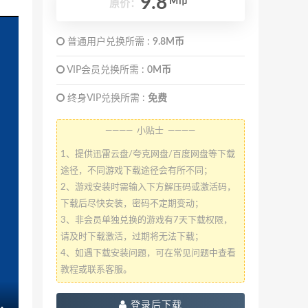
9.8
M币
原价：
普通用户兑换所需 :
9.8M币
VIP会员兑换所需 :
0M币
终身VIP兑换所需 :
免费
———— 小贴士 ————
1、提供迅雷云盘/夸克网盘/百度网盘等下载
途径，不同游戏下载途径会有所不同；
2、游戏安装时需输入下方解压码或激活码，
下载后尽快安装，密码不定期变动；
3、非会员单独兑换的游戏有7天下载权限，
请及时下载激活，过期将无法下载；
4、如遇下载安装问题，可在常见问题中查看
教程或联系客服。
登录后下载