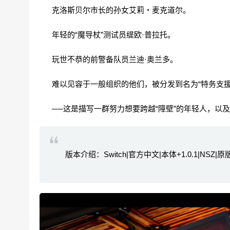
克洛斯贝尔市长的孙女艾莉‧麦克道尔。
年轻的“魔导杖”测试员缇欧·普拉托。
玩世不恭的前警备队员兰迪·奥兰多。
难以见容于一般组织的他们，被分发到名为“特务支援
──这是描写一群努力想要跨越“障壁”的年轻人，以
版本介绍：Switch|官方中文|本体+1.0.1|NSZ|原