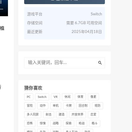
游戏平台
Switch
存储空间
需要 6.7GB 可用空间
移植
最近更新
2025年04月18日
行
猜你喜欢
PC
Switch
VR
休闲
体育
像素
冒险
动作
单机
卡牌
回合制
塔防
多人同屏
射击
建造
开放世界
恋爱
恐怖
惊悚
战略
探索
枪战
格斗