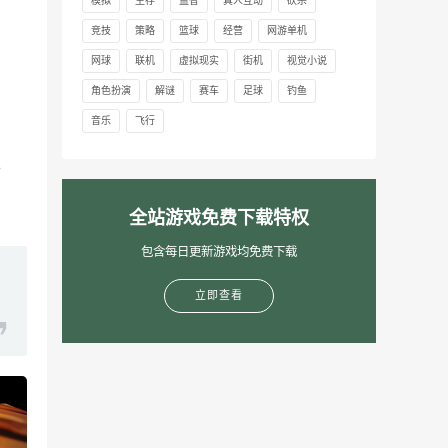
模拟
生存
益智
真人互动
砍杀
竞技
策略
篮球
经营
网游单机
网球
联机
虚拟现实
街机
视觉小说
角色扮演
解谜
赛车
足球
钓鱼
音乐
飞行
。
全站游戏免费下载特权
包含每日更新游戏均免费下载
立即查看