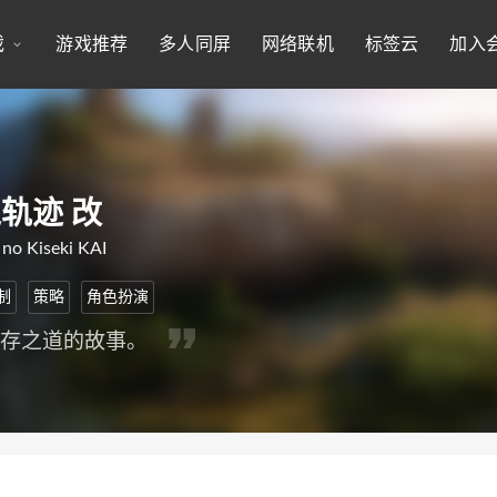
戏
游戏推荐
多人同屏
网络联机
标签云
加入
轨迹 改
 no Kiseki KAI
制
策略
角色扮演
生存之道的故事。