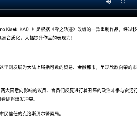
 Zero no Kiseki KAI）》是根据《零之轨迹》改编的一款重制作品，经过
质&高音质化，大幅提升作品的表现力！
里则发展为大陆上屈指可数的贸易、金融都市，呈现欣欣向荣的市
两大国意向影响的议员、官员们反复进行着丑恶的政治斗争与贪污
眼看即将爆发冲突。
市民信任的克洛斯贝尔警察局。