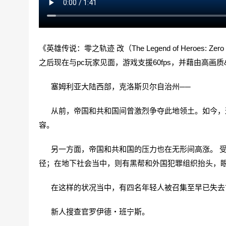
《英雄传说：零之轨迹 改（The Legend of Heroes:
之后现在与pc玩家见面，游戏支援60fps，并藉由高画
塞姆利亚大陆西部，克洛斯贝尔自治州──
从前，帝国和共和国间曾激烈争夺此地领土。如今，这
容。
另一方面，帝国和共和国的压力也在无形间高涨。 受
径；在地下社会当中，则有黑帮和外国犯罪组织抬头，
在这样的状况当中，有四名年轻人被召集至早已失去
新人搜查官罗伊德‧班宁斯。