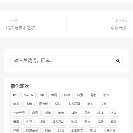
上一篇
下一篇
精灵与橡木之歌
暗夜长梦
猜你喜欢
PC
Switch
VR
休闲
体育
像素
冒险
动作
单机
卡牌
回合制
塔防
多人同屏
射击
建造
开放世界
恋爱
恐怖
惊悚
战略
探索
枪战
格斗
模拟
生存
益智
真人互动
砍杀
竞技
策略
篮球
经营
网游单机
网球
联机
虚拟现实
街机
视觉小说