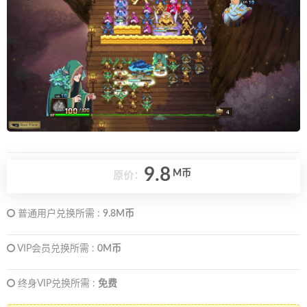
9.8
M币
原价：
普通用户兑换所需 :
9.8M币
VIP会员兑换所需 :
0M币
终身VIP兑换所需 :
免费