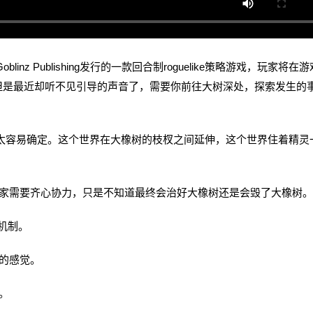
blinz Publishing发行的一款回合制roguelike策略游戏，玩家将在
但是最近却听不见引导的声音了，需要你前往大树深处，探索发生的
太容易确定。这个世界在大橡树的枝杈之间延伸，这个世界住着精灵
需要齐心协力，只是不知道最终会治好大橡树还是会毁了大橡树。
机制。
的感觉。
。