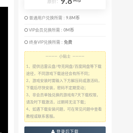
9.8
M币
原价：
普通用户兑换所需 :
9.8M币
VIP会员兑换所需 :
0M币
终身VIP兑换所需 :
免费
———— 小贴士 ————
1、提供迅雷云盘/夸克网盘/百度网盘等下载
途径，不同游戏下载途径会有所不同；
2、游戏安装时需输入下方解压码或激活码，
下载后尽快安装，密码不定期变动；
3、非会员单独兑换的游戏有7天下载权限，
请及时下载激活，过期将无法下载；
4、如遇下载安装问题，可在常见问题中查看
教程或联系客服。
登录后下载