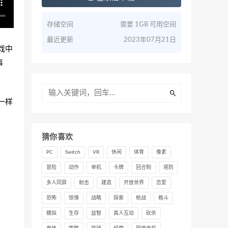
存储空间
需要 1GB 可用空间
最近更新
2023年07月21日
游戏中
事
一样
猜你喜欢
PC
Switch
VR
休闲
体育
像素
冒险
动作
单机
卡牌
回合制
塔防
多人同屏
射击
建造
开放世界
恋爱
恐怖
惊悚
战略
探索
枪战
格斗
模拟
生存
益智
真人互动
砍杀