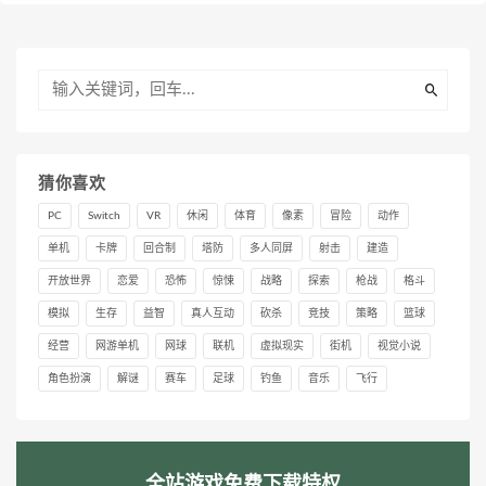
猜你喜欢
PC
Switch
VR
休闲
体育
像素
冒险
动作
单机
卡牌
回合制
塔防
多人同屏
射击
建造
开放世界
恋爱
恐怖
惊悚
战略
探索
枪战
格斗
模拟
生存
益智
真人互动
砍杀
竞技
策略
篮球
经营
网游单机
网球
联机
虚拟现实
街机
视觉小说
角色扮演
解谜
赛车
足球
钓鱼
音乐
飞行
全站游戏免费下载特权