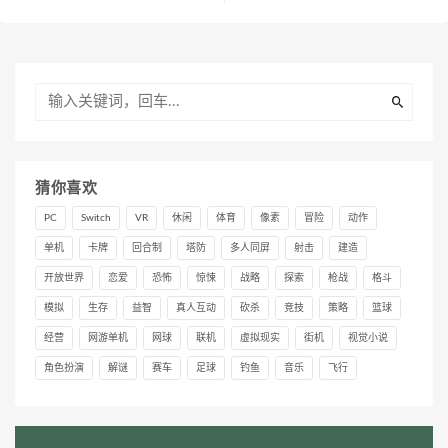
猜你喜欢
PC
Switch
VR
休闲
体育
像素
冒险
动作
单机
卡牌
回合制
塔防
多人同屏
射击
建造
开放世界
恋爱
恐怖
惊悚
战略
探索
枪战
格斗
模拟
生存
益智
真人互动
砍杀
竞技
策略
篮球
经营
网游单机
网球
联机
虚拟现实
街机
视觉小说
角色扮演
解谜
赛车
足球
钓鱼
音乐
飞行