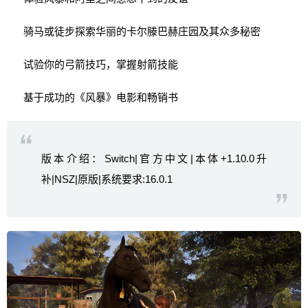
骑马或徒步探索华丽的卡尔滕巴赫庄园及其众多秘密
试验你的弓箭技巧，掌握射箭技能
基于成功的《风暴》电影和畅销书
版本介绍：Switch|官方中文|本体+1.10.0升
补|NSZ|原版|系统要求:16.0.1