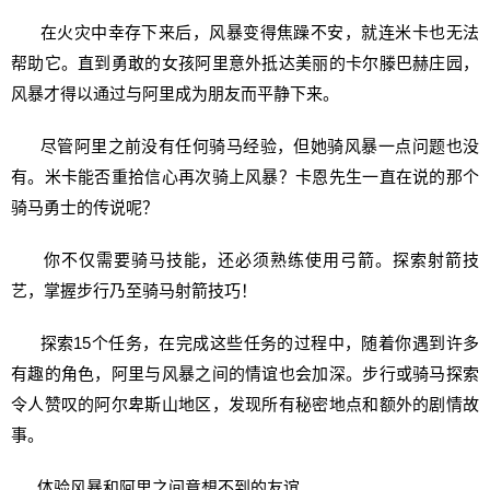
在火灾中幸存下来后，风暴变得焦躁不安，就连米卡也无法
帮助它。直到勇敢的女孩阿里意外抵达美丽的卡尔滕巴赫庄园，
风暴才得以通过与阿里成为朋友而平静下来。
尽管阿里之前没有任何骑马经验，但她骑风暴一点问题也没
有。米卡能否重拾信心再次骑上风暴？卡恩先生一直在说的那个
骑马勇士的传说呢？
你不仅需要骑马技能，还必须熟练使用弓箭。探索射箭技
艺，掌握步行乃至骑马射箭技巧！
探索15个任务，在完成这些任务的过程中，随着你遇到许多
有趣的角色，阿里与风暴之间的情谊也会加深。步行或骑马探索
令人赞叹的阿尔卑斯山地区，发现所有秘密地点和额外的剧情故
事。
体验风暴和阿里之间意想不到的友谊