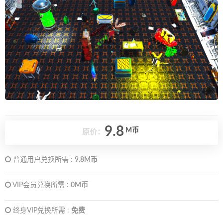
9.8
M币
原价：
普通用户兑换所需 :
9.8M币
VIP会员兑换所需 :
0M币
终身VIP兑换所需 :
免费