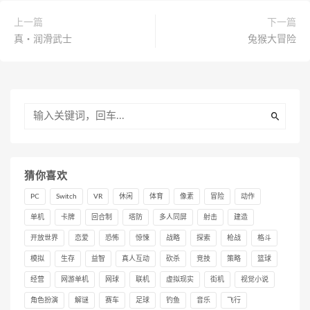
上一篇
下一篇
真・润滑武士
兔猴大冒险
猜你喜欢
PC
Switch
VR
休闲
体育
像素
冒险
动作
单机
卡牌
回合制
塔防
多人同屏
射击
建造
开放世界
恋爱
恐怖
惊悚
战略
探索
枪战
格斗
模拟
生存
益智
真人互动
砍杀
竞技
策略
篮球
经营
网游单机
网球
联机
虚拟现实
街机
视觉小说
角色扮演
解谜
赛车
足球
钓鱼
音乐
飞行