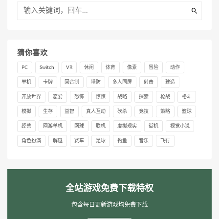
猜你喜欢
PC
Switch
VR
休闲
体育
像素
冒险
动作
单机
卡牌
回合制
塔防
多人同屏
射击
建造
开放世界
恋爱
恐怖
惊悚
战略
探索
枪战
格斗
模拟
生存
益智
真人互动
砍杀
竞技
策略
篮球
经营
网游单机
网球
联机
虚拟现实
街机
视觉小说
角色扮演
解谜
赛车
足球
钓鱼
音乐
飞行
全站游戏免费下载特权
包含每日更新游戏均免费下载