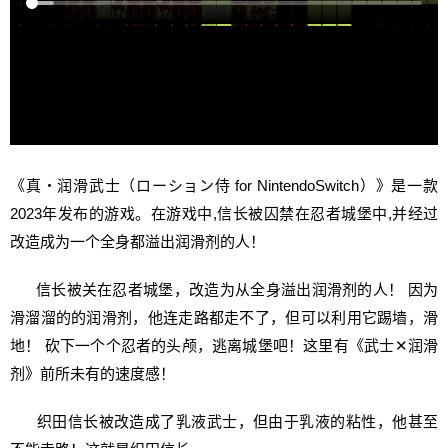
《真・润滑武士（ローション侍 for NintendoSwitch）》是一款
2023年发布的游戏。在游戏中,信长被囚禁在忍者城堡中,并经过
改造成为一个全身都溢出润滑剂的人！
信长被关在忍者城堡，改造为从全身溢出润滑剂的人！ 因为
滑溜溜的的润滑剂，他连走路都走不了，但可以利用它踢墙，滑
地！ 砍下一个个忍者的头颅，逃离城堡吧！这里有《武士✕润滑
剂》前所未有的速度感！
织田信长被改造成了乳液武士，但由于乳液的粘性，他甚至