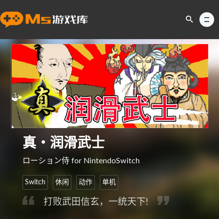
真・润滑武士
ローション侍 for NintendoSwitch
Switch
休闲
动作
单机
打败武田信玄，一统天下!