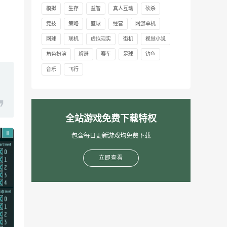
模拟
生存
益智
真人互动
砍杀
竞技
策略
篮球
经营
网游单机
网球
联机
虚拟现实
街机
视觉小说
角色扮演
解谜
赛车
足球
钓鱼
音乐
飞行
全站游戏免费下载特权
包含每日更新游戏均免费下载
立即查看