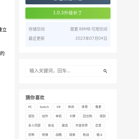
1.0.3升级补丁
建立
存储空间
需要 88MB 可用空间
最近更新
2023年07月04日
的
猜你喜欢
PC
Switch
VR
休闲
体育
像素
冒险
动作
单机
卡牌
回合制
塔防
多人同屏
射击
建造
开放世界
恋爱
恐怖
惊悚
战略
探索
枪战
格斗