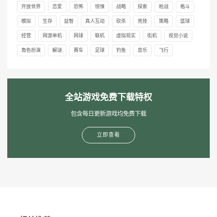
开放世界
恋爱
恐怖
惊悚
战略
探索
枪战
格斗
模拟
生存
益智
真人互动
砍杀
竞技
策略
篮球
经营
网游单机
网球
联机
虚拟现实
街机
视觉小说
角色扮演
解谜
赛车
足球
钓鱼
音乐
飞行
全站游戏免费下载特权
包含每日更新游戏均免费下载
立即查看