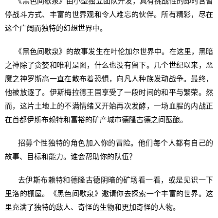
《黑色间歇泉》由小型独立团队开发，具有挑战性的即时含暂
停战斗方式、丰富的世界观和令人难忘的伙伴。所有精彩，尽在
这个广阔而独特的幻想世界中。
《黑色间歇泉》的故事发生在叶伦加尔世界中。在这里，黑暗
之神除了贪婪和唯利是图，什么也没有留下。几个世纪以来，恶
魔之神罗斯高一直在散布着恐惧，向凡人种族发动战争。最终，
他被放逐了。伊斯梅拉德王国享受了一段时间的和平与繁荣。然
而，这片土地上的不满情绪又开始再次发酵，一场血腥的内战正
在首都伊斯布赖特和富裕的矿产城市德隆古德之间酝酿。
招募个性独特的角色加入你的冒险。他们每个人都有自己的
故事、目标和能力。谁会帮助你的队伍？
去伊斯布赖特和德隆古德阴暗的矿场看一看，或是见识一下
里洛的棚屋。《黑色间歇泉》邀请你去探索一个丰富的世界。这
里充满了独特的敌人、奇怪的生物和更加奇怪的人物。