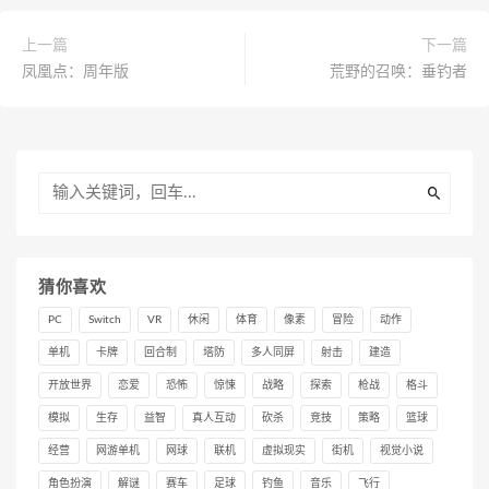
上一篇
下一篇
凤凰点：周年版
荒野的召唤：垂钓者
猜你喜欢
PC
Switch
VR
休闲
体育
像素
冒险
动作
单机
卡牌
回合制
塔防
多人同屏
射击
建造
开放世界
恋爱
恐怖
惊悚
战略
探索
枪战
格斗
模拟
生存
益智
真人互动
砍杀
竞技
策略
篮球
经营
网游单机
网球
联机
虚拟现实
街机
视觉小说
角色扮演
解谜
赛车
足球
钓鱼
音乐
飞行