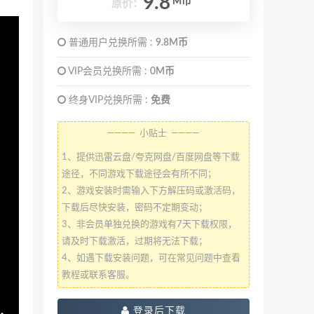
9.8
M币
原价：
普通用户兑换所需 :
9.8M币
VIP会员兑换所需 :
0M币
终身VIP兑换所需 :
免费
———— 小贴士 ————
1、提供迅雷云盘/夸克网盘/百度网盘等下载
途径，不同游戏下载途径会有所不同；
2、游戏安装时需输入下方解压码或激活码，
下载后尽快安装，密码不定期变动；
3、非会员单独兑换的游戏有7天下载权限，
请及时下载激活，过期将无法下载；
4、如遇下载安装问题，可在常见问题中查看
教程或联系客服。
登录后下载