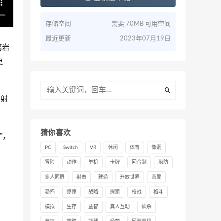
存储空间
需要 70MB 可用空间
最近更新
2023年07月19日
离岩
更
、射
猜你喜欢
”，
PC
Switch
VR
休闲
体育
像素
冒险
动作
单机
卡牌
回合制
塔防
多人同屏
射击
建造
开放世界
恋爱
恐怖
惊悚
战略
探索
枪战
格斗
模拟
生存
益智
真人互动
砍杀