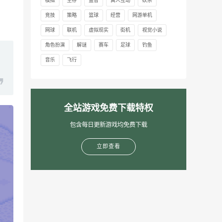
模拟
生存
益智
真人互动
砍杀
竞技
策略
篮球
经营
网游单机
网球
联机
虚拟现实
街机
视觉小说
角色扮演
解谜
赛车
足球
钓鱼
音乐
飞行
全站游戏免费下载特权
包含每日更新游戏均免费下载
立即查看