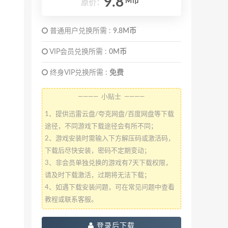
9.8
M币
原价：
普通用户兑换所需 :
9.8M币
VIP会员兑换所需 :
0M币
终身VIP兑换所需 :
免费
———— 小贴士 ————
1、提供迅雷云盘/夸克网盘/百度网盘等下载
途径，不同游戏下载途径会有所不同；
2、游戏安装时需输入下方解压码或激活码，
下载后尽快安装，密码不定期变动；
3、非会员单独兑换的游戏有7天下载权限，
请及时下载激活，过期将无法下载；
4、如遇下载安装问题，可在常见问题中查看
教程或联系客服。
登录后下载