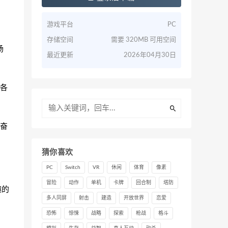
游戏平台
PC
存储空间
需要 320MB 可用空间
场
最近更新
2026年04月30日
各
奋
猜你喜欢
PC
Switch
VR
休闲
体育
像素
冒险
动作
单机
卡牌
回合制
塔防
趣的
多人同屏
射击
建造
开放世界
恋爱
恐怖
惊悚
战略
探索
枪战
格斗