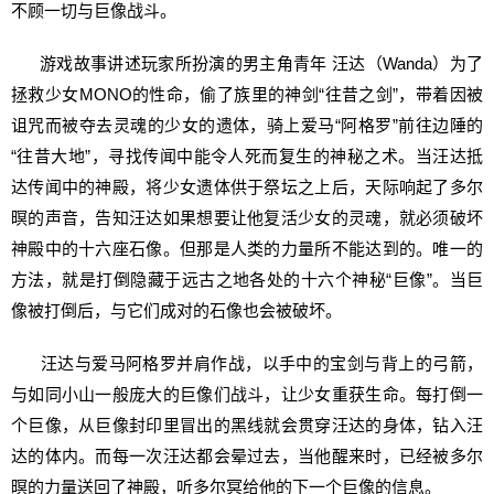
不顾一切与巨像战斗。
游戏故事讲述玩家所扮演的男主角青年 汪达（Wanda）为了
拯救少女MONO的性命，偷了族里的神剑“往昔之剑”，带着因被
诅咒而被夺去灵魂的少女的遗体，骑上爱马“阿格罗”前往边陲的
“往昔大地”，寻找传闻中能令人死而复生的神秘之术。当汪达抵
达传闻中的神殿，将少女遗体供于祭坛之上后，天际响起了多尔
暝的声音，告知汪达如果想要让他复活少女的灵魂，就必须破坏
神殿中的十六座石像。但那是人类的力量所不能达到的。唯一的
方法，就是打倒隐藏于远古之地各处的十六个神秘“巨像”。当巨
像被打倒后，与它们成对的石像也会被破坏。
汪达与爱马阿格罗并肩作战，以手中的宝剑与背上的弓箭，
与如同小山一般庞大的巨像们战斗，让少女重获生命。每打倒一
个巨像，从巨像封印里冒出的黑线就会贯穿汪达的身体，钻入汪
达的体内。而每一次汪达都会晕过去，当他醒来时，已经被多尔
暝的力量送回了神殿，听多尔冥给他的下一个巨像的信息。