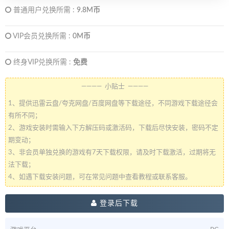
普通用户兑换所需 :
9.8M币
VIP会员兑换所需 :
0M币
终身VIP兑换所需 :
免费
———— 小贴士 ————
1、提供迅雷云盘/夸克网盘/百度网盘等下载途径，不同游戏下载途径会
有所不同；
2、游戏安装时需输入下方解压码或激活码，下载后尽快安装，密码不定
期变动；
3、非会员单独兑换的游戏有7天下载权限，请及时下载激活，过期将无
法下载；
4、如遇下载安装问题，可在常见问题中查看教程或联系客服。
登录后下载