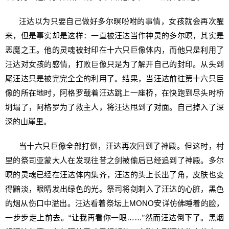
汪达以为只要自己做好多尔暝吩咐的事情，女孩就会再次醒
来，但是事实却是这样：一直被汪达当作神灵的多尔暝，其实是
恶魔之王。他的灵魂被封印在十六只巨像体内，而他只是利用了
汪达对女孩的感情，打败巨像只是为了解开自己的封印。从头到
尾汪达只是被完完全全的利用了。结果，当汪达前往第十六只巨
像的所在地时，阿格罗载着汪达跳上一座桥，在快跑到尽头时桥
坍塌了，阿格罗为了救主人，将汪达甩到了对面。自己掉入了深
深的山崖里。
当十六只巨像全部打倒，汪达再次回到了神殿。但这时，村
里的祭司亚蒙大人在发现往昔之剑被偷后已经追到了神殿。多尔
暝的灵魂已经在汪达体内集齐，汪达的头上长出了角，皮肤也变
得黯淡，眼睛发出绿色的光。祭司将剑刺入了汪达的心脏，黑色
的烟从伤口中溢出。汪达看着祭坛上MONO安详仿佛睡着的脸，
一步步走上前去。“让我再看你一眼……”然而汪达倒下了。黑烟