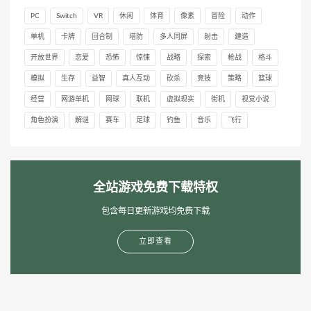
PC
Switch
VR
休闲
体育
像素
冒险
动作
单机
卡牌
回合制
塔防
多人同屏
射击
建造
开放世界
恋爱
恐怖
惊悚
战略
探索
枪战
格斗
模拟
生存
益智
真人互动
砍杀
竞技
策略
篮球
经营
网游单机
网球
联机
虚拟现实
街机
视觉小说
角色扮演
解谜
赛车
足球
钓鱼
音乐
飞行
全站游戏免费下载特权
包含每日更新游戏均免费下载
立即查看