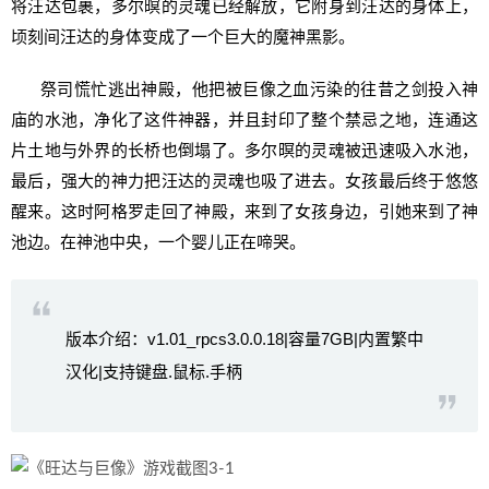
将汪达包裹，多尔暝的灵魂已经解放，它附身到汪达的身体上，
顷刻间汪达的身体变成了一个巨大的魔神黑影。
祭司慌忙逃出神殿，他把被巨像之血污染的往昔之剑投入神
庙的水池，净化了这件神器，并且封印了整个禁忌之地，连通这
片土地与外界的长桥也倒塌了。多尔暝的灵魂被迅速吸入水池，
最后，强大的神力把汪达的灵魂也吸了进去。女孩最后终于悠悠
醒来。这时阿格罗走回了神殿，来到了女孩身边，引她来到了神
池边。在神池中央，一个婴儿正在啼哭。
版本介绍：v1.01_rpcs3.0.0.18|容量7GB|内置繁中
汉化|支持键盘.鼠标.手柄