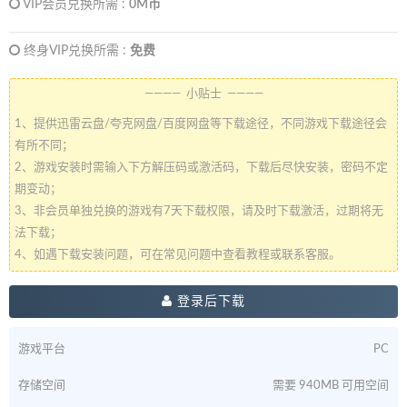
VIP会员兑换所需 :
0M币
终身VIP兑换所需 :
免费
———— 小贴士 ————
1、提供迅雷云盘/夸克网盘/百度网盘等下载途径，不同游戏下载途径会
有所不同；
2、游戏安装时需输入下方解压码或激活码，下载后尽快安装，密码不定
期变动；
3、非会员单独兑换的游戏有7天下载权限，请及时下载激活，过期将无
法下载；
4、如遇下载安装问题，可在常见问题中查看教程或联系客服。
登录后下载
游戏平台
PC
存储空间
需要 940MB 可用空间