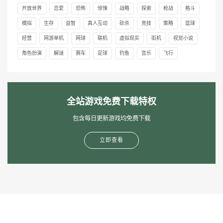
开放世界
恋爱
恐怖
惊悚
战略
探索
枪战
格斗
模拟
生存
益智
真人互动
砍杀
竞技
策略
篮球
经营
网游单机
网球
联机
虚拟现实
街机
视觉小说
角色扮演
解谜
赛车
足球
钓鱼
音乐
飞行
全站游戏免费下载特权
包含每日更新游戏均免费下载
立即查看