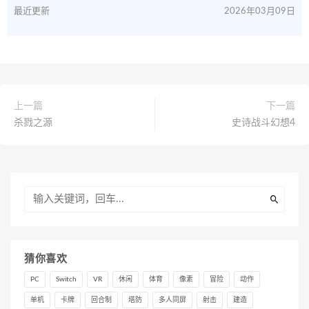
最近更新
2026年03月09日
上一篇
下一篇
杀戮之源
史诗战斗幻想4
猜你喜欢
PC
Switch
VR
休闲
体育
像素
冒险
动作
单机
卡牌
回合制
塔防
多人同屏
射击
建造