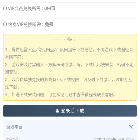
VIP会员兑换所需 :
0M币
终身VIP兑换所需 :
免费
———— 小贴士 ————
1、提供迅雷云盘/夸克网盘/百度网盘等下载途径，不同游戏下载途径会
有所不同；
2、游戏安装时需输入下方解压码或激活码，下载后尽快安装，密码不定
期变动；
3、非会员单独兑换的游戏有7天下载权限，请及时下载激活，过期将无
法下载；
4、如遇下载安装问题，可在常见问题中查看教程或联系客服。
登录后下载
游戏平台
PC
存储空间
需要 270MB 可用空间