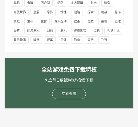
单机
卡牌
回合制
塔防
多人同屏
射击
建造
开放世界
恋爱
恐怖
惊悚
战略
探索
枪战
格斗
模拟
生存
益智
真人互动
砍杀
竞技
策略
篮球
经营
网游单机
网球
联机
虚拟现实
街机
视觉小说
角色扮演
解谜
赛车
足球
钓鱼
音乐
飞行
全站游戏免费下载特权
包含每日更新游戏均免费下载
立即查看