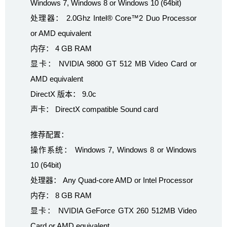
Windows 7, Windows 8 or Windows 10 (64bit)
处理器： 2.0Ghz Intel® Core™2 Duo Processor
or AMD equivalent
内存： 4 GB RAM
显卡： NVIDIA 9800 GT 512 MB Video Card or
AMD equivalent
DirectX 版本： 9.0c
声卡： DirectX compatible Sound card
推荐配置：
操作系统： Windows 7, Windows 8 or Windows
10 (64bit)
处理器： Any Quad-core AMD or Intel Processor
内存： 8 GB RAM
显卡： NVIDIA GeForce GTX 260 512MB Video
Card or AMD equivalent