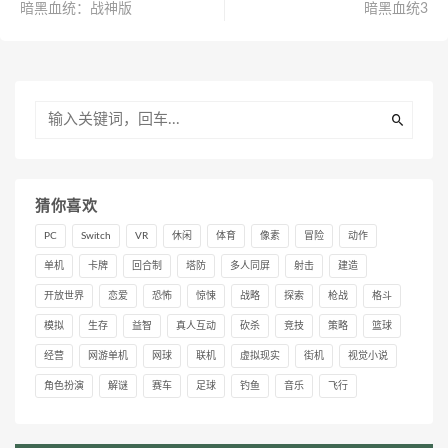
暗黑血统：战神版
暗黑血统3
猜你喜欢
PC
Switch
VR
休闲
体育
像素
冒险
动作
单机
卡牌
回合制
塔防
多人同屏
射击
建造
开放世界
恋爱
恐怖
惊悚
战略
探索
枪战
格斗
模拟
生存
益智
真人互动
砍杀
竞技
策略
篮球
经营
网游单机
网球
联机
虚拟现实
街机
视觉小说
角色扮演
解谜
赛车
足球
钓鱼
音乐
飞行