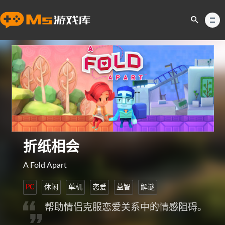
折纸相会
A Fold Apart
PC
休闲
单机
恋爱
益智
解谜
帮助情侣克服恋爱关系中的情感阻碍。