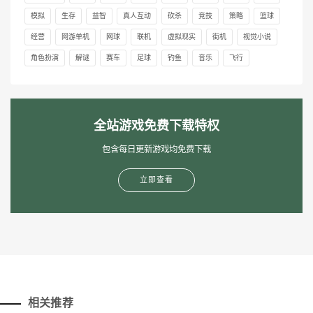
模拟
生存
益智
真人互动
砍杀
竞技
策略
篮球
经营
网游单机
网球
联机
虚拟现实
街机
视觉小说
角色扮演
解谜
赛车
足球
钓鱼
音乐
飞行
全站游戏免费下载特权
包含每日更新游戏均免费下载
立即查看
相关推荐