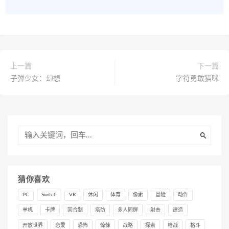
上一篇
下一篇
子弹少女：幻想
字符勇敢猫咪
猜你喜欢
PC
Switch
VR
休闲
体育
像素
冒险
动作
单机
卡牌
回合制
塔防
多人同屏
射击
建造
开放世界
恋爱
恐怖
惊悚
战略
探索
枪战
格斗