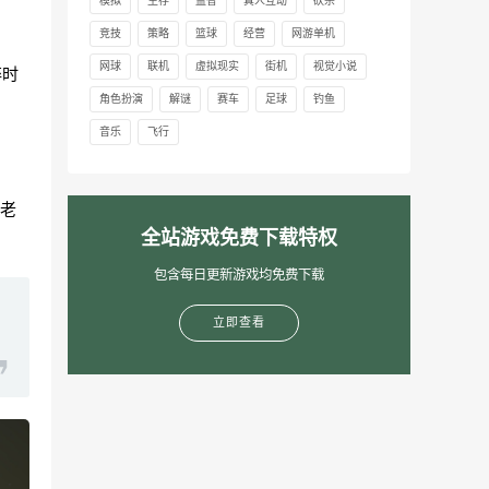
模拟
生存
益智
真人互动
砍杀
竞技
策略
篮球
经营
网游单机
网球
联机
虚拟现实
街机
视觉小说
碎时
角色扮演
解谜
赛车
足球
钓鱼
音乐
飞行
老
全站游戏免费下载特权
包含每日更新游戏均免费下载
立即查看