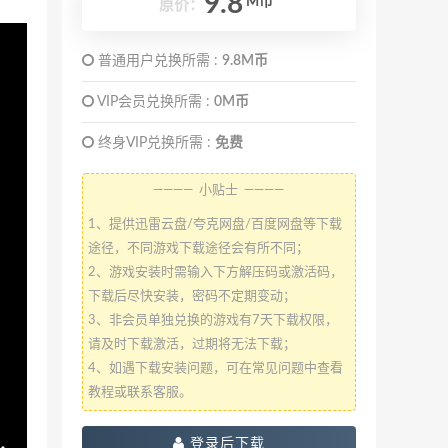
9.8
M币
原价：
普通用户兑换所需 :
9.8M币
VIP会员兑换所需 :
0M币
终身VIP兑换所需 :
免费
———— 小贴士 ————
1、提供迅雷云盘/夸克网盘/百度网盘等下载
途径，不同游戏下载途径会有所不同；
2、游戏安装时需输入下方解压码或激活码，
下载后尽快安装，密码不定期变动；
3、非会员单独兑换的游戏有7天下载权限，
请及时下载激活，过期将无法下载；
4、如遇下载安装问题，可在常见问题中查看
教程或联系客服。
登录后下载