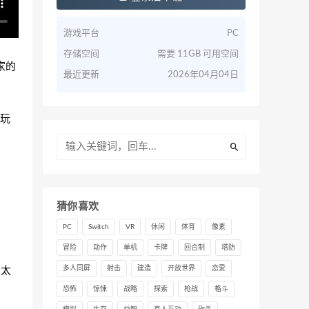
游戏平台
PC
存储空间
需要 11GB 可用空间
家的
最近更新
2026年04月04日
玩
猜你喜欢
PC
Switch
VR
休闲
体育
像素
冒险
动作
单机
卡牌
回合制
塔防
的太
多人同屏
射击
建造
开放世界
恋爱
恐怖
惊悚
战略
探索
枪战
格斗