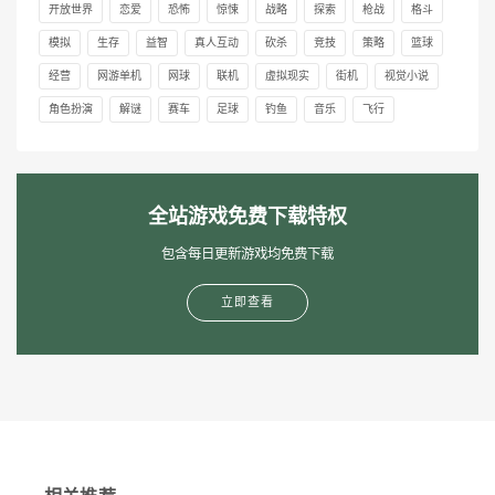
开放世界
恋爱
恐怖
惊悚
战略
探索
枪战
格斗
模拟
生存
益智
真人互动
砍杀
竞技
策略
篮球
经营
网游单机
网球
联机
虚拟现实
街机
视觉小说
角色扮演
解谜
赛车
足球
钓鱼
音乐
飞行
全站游戏免费下载特权
包含每日更新游戏均免费下载
立即查看