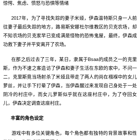
惊愕、焦虑、愤怒与恐惧等情绪
2017年，为了寻找失踪的妻子米娅，伊森温特斯只身一人前
往妻子最后失踪的地方，路易斯安娜杜尔维教区的贝克农场，却
不知农场的贝克家早已变成满是怪物的恐怖鬼屋，最终，伊森成
功救下妻子并平安离开了农场。
在那之后过去了三年，某日，隶属于Bsaa的成员之一的克里
斯，作为不速之客造访了伊森和妻子生活在东欧的家中，不问一
二，克里斯竟当场射杀了米娅且带走了两人的尚在襁褓中的女儿
萝丝，并让手下打晕了伊森，当伊森醒过来发现自己身处于一处
阴冷的村庄中，而女儿萝斯似乎就在这座村庄中，为了夺回女
儿，伊森决定调查这座村庄。
丰富的角色设定
游戏中有多位关键角色，每个角色都有独特的背景故事和性