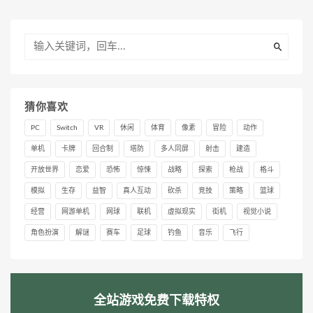
猜你喜欢
PC
Switch
VR
休闲
体育
像素
冒险
动作
单机
卡牌
回合制
塔防
多人同屏
射击
建造
开放世界
恋爱
恐怖
惊悚
战略
探索
枪战
格斗
模拟
生存
益智
真人互动
砍杀
竞技
策略
篮球
经营
网游单机
网球
联机
虚拟现实
街机
视觉小说
角色扮演
解谜
赛车
足球
钓鱼
音乐
飞行
全站游戏免费下载特权