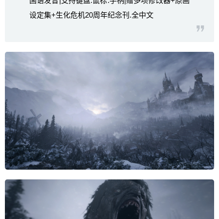
国语发音|支持键盘.鼠标.手柄|赠多项修改器+原画
设定集+生化危机20周年纪念刊.全中文