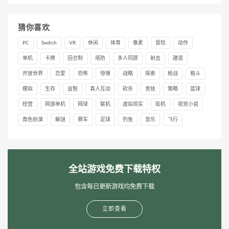
猜你喜欢
PC
Switch
VR
休闲
体育
像素
冒险
动作
单机
卡牌
回合制
塔防
多人同屏
射击
建造
开放世界
恋爱
恐怖
惊悚
战略
探索
枪战
格斗
模拟
生存
益智
真人互动
砍杀
竞技
策略
篮球
经营
网游单机
网球
联机
虚拟现实
街机
视觉小说
角色扮演
解谜
赛车
足球
钓鱼
音乐
飞行
全站游戏免费下载特权
包含每日更新游戏均免费下载
立即查看