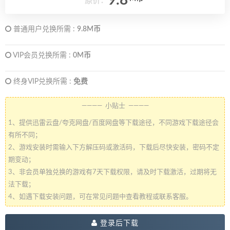
9.8
原价：
普通用户兑换所需 :
9.8M币
VIP会员兑换所需 :
0M币
终身VIP兑换所需 :
免费
———— 小贴士 ————
1、提供迅雷云盘/夸克网盘/百度网盘等下载途径，不同游戏下载途径会
有所不同；
2、游戏安装时需输入下方解压码或激活码，下载后尽快安装，密码不定
期变动；
3、非会员单独兑换的游戏有7天下载权限，请及时下载激活，过期将无
法下载；
4、如遇下载安装问题，可在常见问题中查看教程或联系客服。
登录后下载