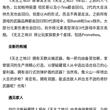
《无主之地3》故事发生在《无主之地2》5年后，之前的人气
角色，比如帕特丽夏·坦尼斯以及小Tina都会回归。2代的大反派
帅杰克也会回归，但是以AI的形式，而且不再是反派。之前所有
游戏的武器品牌都会回归到3代游戏中，但Bandit和Sacv除外。大
部分元素伤害也会回归。另外核元素类型将在3代游戏中首次亮
相。《无主之地3》将让玩家探索多个星球，包括Promethea。
全新的枪械
《无主之地3》拥有无数尖端武器，每一把均由备受信赖、享
誉银河的生产商精心打造，以便秘藏猎人从中选出适合自己的心
爱利器。拥有自行式防弹护盾的武器？当然有。像火山一样喷出
火舌的步枪？肯定有。拥有双腿，能追击敌人并出言不逊的奇妙
武器呢？也有！
遇见家人
四位全新秘藏猎人将在《无主之地3》中舍身拯救银河。与前