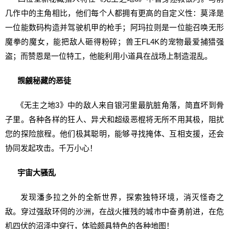
几作中的主角相比，他们每个人都拥有更高的自定义性：莫泽是
一位能数码构造并驾驶机甲的枪手；阿玛拉则是一位能召唤无形
魔拳的魔女，能把敌人砸得粉碎；兽王FL4K的宠物最爱捕猎强
盗；而赞恩是一位特工，他能利用小道具在战场上制造混乱。
觊觎秘藏的恶徒
《无主之地3》中的敌人来自银河里最肮脏角落，简直坏到骨
子里。各种各样的狂人、异犬和超级恶棍将无所不用其极，阻扰
您的探险旅程。他们极其聪明，能够寻找掩体、互相支援，还会
协同发起攻击。千万小心！
宇宙大骚乱
发现潘多拉之外的全新世界，探索独特环境，消灭怪奇之
敌。穿过强敌环伺的沙洲，在战火摧残的城市中奋勇前进，在危
机四伏的沼泽中穿行，体验颇具特色的各种地图！