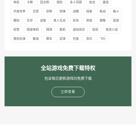
单机
卡牌
回合制
塔防
多人同屏
射击
建造
开放世界
恋爱
恐怖
惊悚
战略
探索
枪战
格斗
模拟
生存
益智
真人互动
砍杀
竞技
策略
篮球
经营
网游单机
网球
联机
虚拟现实
街机
视觉小说
角色扮演
解谜
赛车
足球
钓鱼
音乐
飞行
全站游戏免费下载特权
包含每日更新游戏均免费下载
立即查看