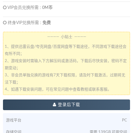
VIP会员兑换所需 :
0M币
终身VIP兑换所需 :
免费
———— 小贴士 ————
1、提供迅雷云盘/夸克网盘/百度网盘等下载途径，不同游戏下载途径会
有所不同；
2、游戏安装时需输入下方解压码或激活码，下载后尽快安装，密码不定
期变动；
3、非会员单独兑换的游戏有7天下载权限，请及时下载激活，过期将无
法下载；
4、如遇下载安装问题，可在常见问题中查看教程或联系客服。
登录后下载
游戏平台
PC
存储空间
需要 139GB 可用空间